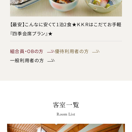
【最安】こんなに安くて1泊2食★ＫＫＲはこだてお手軽
『四季会席プラン』★
組合員・OBの方
優待利用者の方
一般利用者の方
客室一覧
Room List