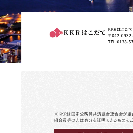
KKRはこだ
〒042-0932
TEL:
0138-5
※KKRは国家公務員共済組合連合会が組
組合員等の方は
身分を証明できるもの
を