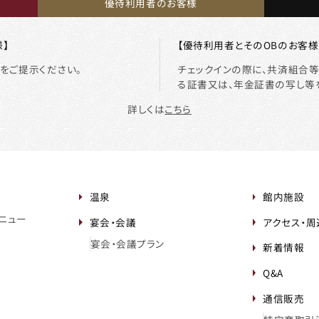
優待利用者のお客様
】
【優待利用者とそのOBのお客様
をご提示ください。
チェックインの際に、共済組合
る証書又は、年金証書の写し等
詳しくは
こちら
温泉
館内施設
ニュー
宴会・会議
アクセス・
宴会・会議プラン
新着情報
Q&A
通信販売