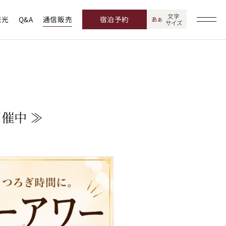
文字
観光
Q&A
通信販売
宿泊予約
あ
あ
サイズ
開催中 ≫